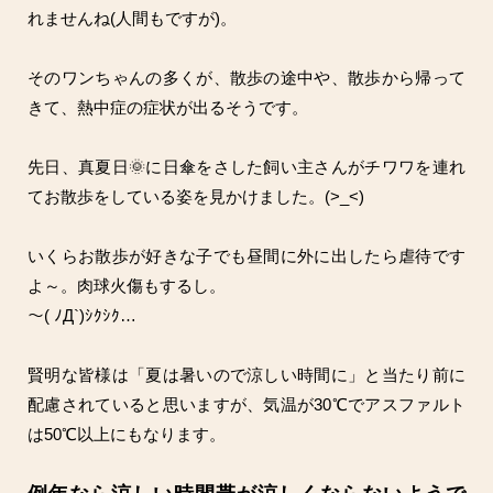
れませんね(人間もですが)。
そのワンちゃんの多くが、散歩の途中や、散歩から帰って
きて、熱中症の症状が出るそうです。
先日、真夏日🌞に日傘をさした飼い主さんがチワワを連れ
てお散歩をしている姿を見かけました。(>_<)
いくらお散歩が好きな子でも昼間に外に出したら虐待です
よ～。肉球火傷もするし。
～( ﾉД`)ｼｸｼｸ…
賢明な皆様は「夏は暑いので涼しい時間に」と当たり前に
配慮されていると思いますが、気温が30℃でアスファルト
は50℃以上にもなります。