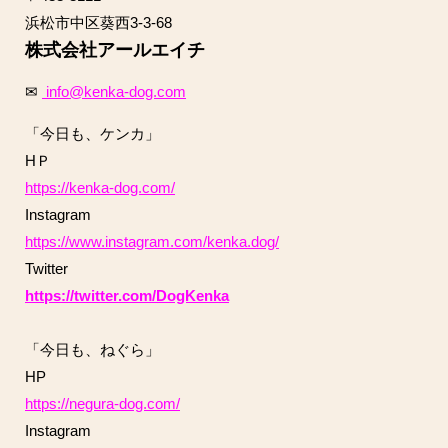
浜松市中区葵西3-3-68
株式会社アールエイチ
✉
info@kenka-dog.com
「今日も、ケンカ」
HＰ
https://kenka-dog.com/
Instagram
https://www.instagram.com/kenka.dog/
Twitter
https://twitter.com/DogKenka
「今日も、ねぐら」
HP
https://negura-dog.com/
Instagram